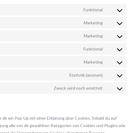
Funktional
Consent
to
Marketing
Consent
service
to
wordpress
Marketing
Consent
service
to
google-
Funktional
Consent
service
fonts
to
google-
Marketing
Consent
service
recaptcha
to
complianz
Statistik (anonym)
Consent
service
to
mailpoet
Zweck wird noch ermittelt
Consent
service
to
burst-
service
statistics
sonstiges
dir ein Pop-Up mit einer Erklärung über Cookies. Sobald du auf
ligung alle von dir gewählten Kategorien von Cookies und Plugins wie
kannst die Verwendung von Cookies über deinen Browser