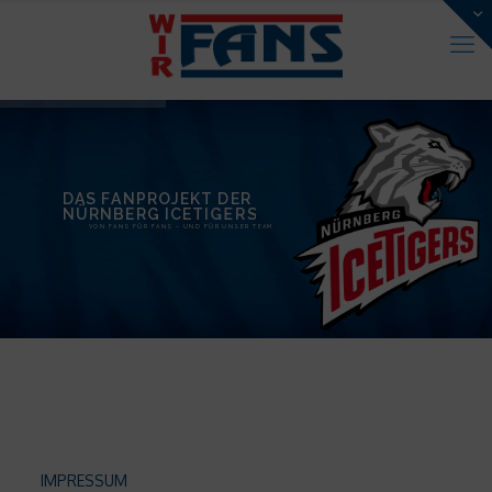
D
A
S
F
A
N
P
R
O
J
E
K
T
D
E
R
S
R
E
N
Ü
R
N
B
E
R
G
I
C
E
T
I
G
VON FANS FÜR FANS – UND FÜR UNSER TEAM
IMPRESSUM