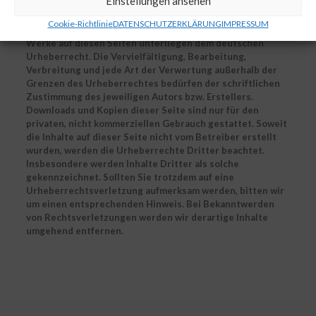
Einstellungen ansehen
Urheberrecht
Cookie-Richtlinie
DATENSCHUTZERKLÄRUNG
IMPRESSUM
Die durch die Seitenbetreiber erstellten Inhalte und
Werke auf diesen Seiten unterliegen dem deutschen
Urheberrecht. Die Vervielfältigung, Bearbeitung,
Verbreitung und jede Art der Verwertung außerhalb der
Grenzen des Urheberrechtes bedürfen der schriftlichen
Zustimmung des jeweiligen Autors bzw. Erstellers.
Downloads und Kopien dieser Seite sind nur für den
privaten, nicht kommerziellen Gebrauch gestattet. Soweit
die Inhalte auf dieser Seite nicht vom Betreiber erstellt
wurden, werden die Urheberrechte Dritter beachtet.
Insbesondere werden Inhalte Dritter als solche
gekennzeichnet. Sollten Sie trotzdem auf eine
Urheberrechtsverletzung aufmerksam werden, bitten wir
um einen entsprechenden Hinweis. Bei Bekanntwerden
von Rechtsverletzungen werden wir derartige Inhalte
umgehend entfernen.